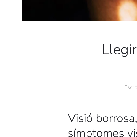
Llegi
Escri
Visió borrosa,
símptomes vi