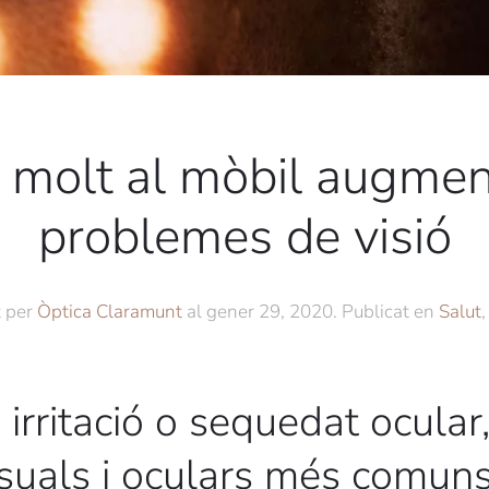
r molt al mòbil augmen
problemes de visió
t per
Òptica Claramunt
al
gener 29, 2020
. Publicat en
Salut
 irritació o sequedat ocular
suals i oculars més comuns