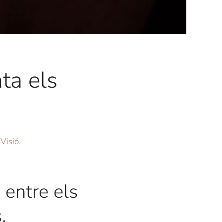
ta els
,
Visió
.
, entre els
.