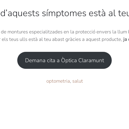
t d’aquests símptomes està al te
e montures especialitzades en la protecció envers la llum b
els teus ulls està al teu abast gràcies a aquest producte,
ja
Demana cita a Òptica Claramunt
optometria
,
salut