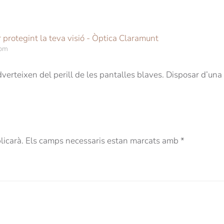
r protegint la teva visió - Òptica Claramunt
 pm
dverteixen del perill de les pantalles blaves. Disposar d’una 
blicarà. Els camps necessaris estan marcats amb
*