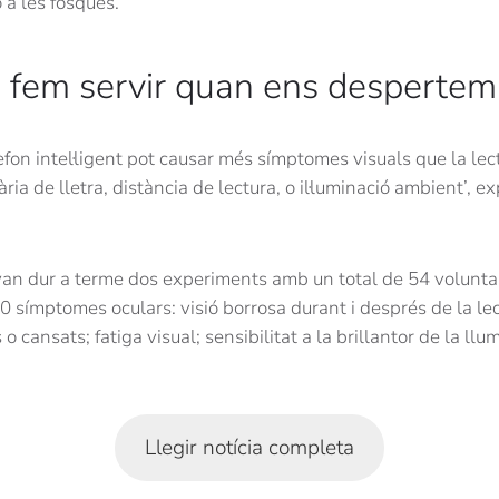
 a les fosques.
e fem servir quan ens despertem
èfon intel·ligent pot causar més símptomes visuals que la lec
ia de lletra, distància de lectura, o il·luminació ambient’, e
 van dur a terme dos experiments amb un total de 54 volunta
 símptomes oculars: visió borrosa durant i després de la lec
cs o cansats; fatiga visual; sensibilitat a la brillantor de la ll
Llegir notícia completa