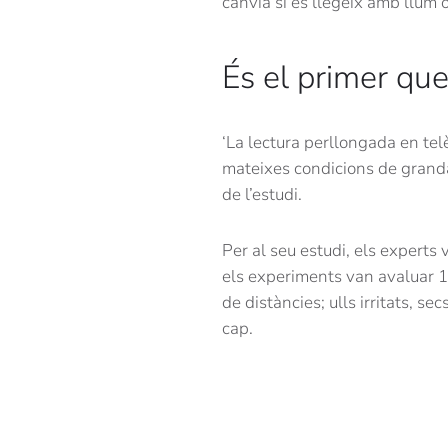
canvia si es llegeix amb llum o
És el primer qu
‘La lectura perllongada en tel
mateixes condicions de grandàr
de l’estudi.
Per al seu estudi, els experts
els experiments van avaluar 10
de distàncies; ulls irritats, se
cap.