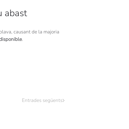
u abast
lava, causant de la majoria
 disponible
.
Entrades següents