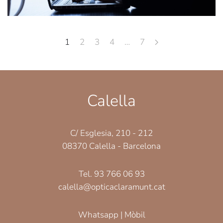
1
2
3
4
…
7
Calella
C/ Esglesia, 210 - 212
08370 Calella - Barcelona
Tel. 93 766 06 93
calella@opticaclaramunt.cat
Whatsapp | Mòbil