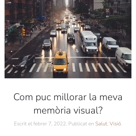
Com puc millorar la meva
memòria visual?
Escrit el
febrer 7, 2022
. Publicat en
Salut
,
Visió
.