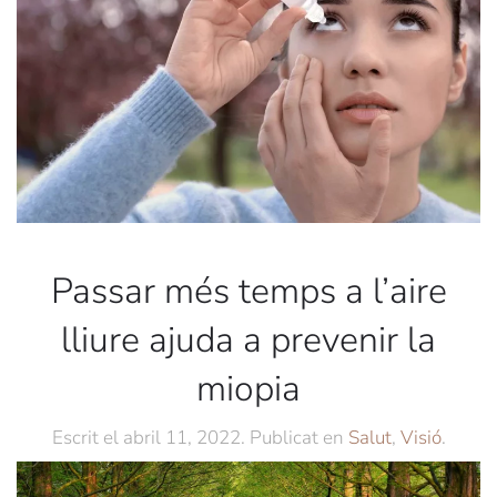
Passar més temps a l’aire
lliure ajuda a prevenir la
miopia
Escrit el
abril 11, 2022
. Publicat en
Salut
,
Visió
.