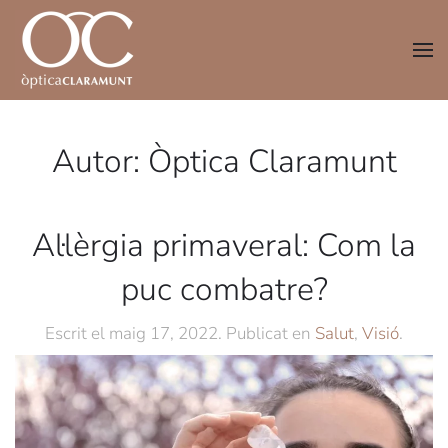
Skip to main content
Autor:
Òptica Claramunt
Al·lèrgia primaveral: Com la
puc combatre?
Escrit el
maig 17, 2022
. Publicat en
Salut
,
Visió
.