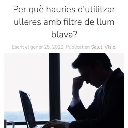
Per què hauries d’utilitzar
ulleres amb filtre de llum
blava?
Escrit el
gener 25, 2022
. Publicat en
Salut
,
Visió
.