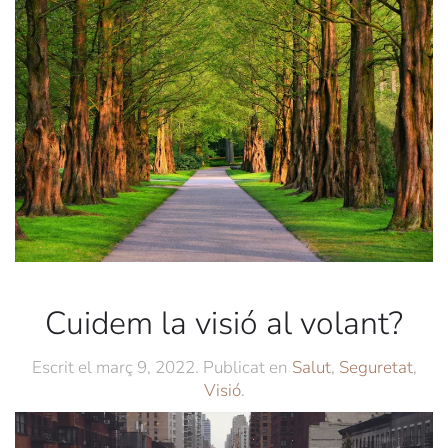
Cuidem la visió al volant?
Escrit el
març 9, 2022
. Publicat en
Salut
,
Seguretat
,
Visió
.