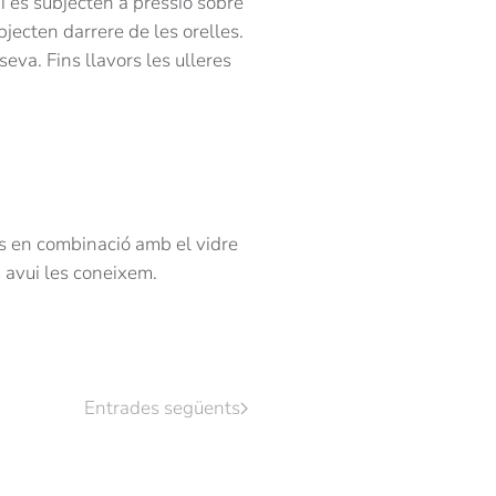
i es subjecten a pressió sobre
bjecten darrere de les orelles.
eva. Fins llavors les ulleres
cs en combinació amb el vidre
m avui les coneixem.
Entrades següents