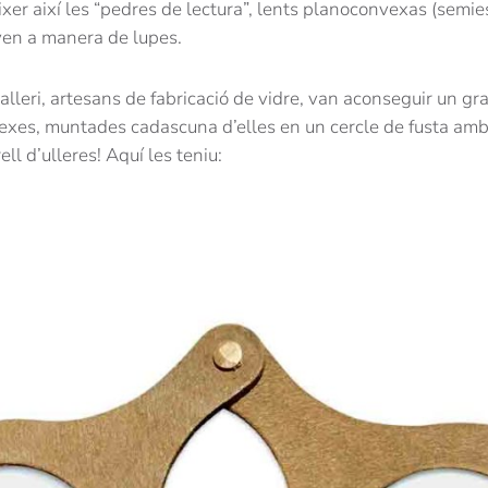
arèixer així les “pedres de lectura”, lents planoconvexas (sem
aven a manera de lupes.
istalleri, artesans de fabricació de vidre, van aconseguir un 
exes, muntades cadascuna d’elles en un cercle de fusta amb 
ell d’ulleres! Aquí les teniu: