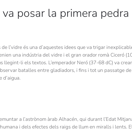
 va posar la primera pedra
és de l’vidre és una d’aquestes idees que va trigar inexplica
tenien una indústria del vidre i el gran orador romà Ciceró (
us llegint-li els textos. L’emperador Neró (37-68 dC) va crea
servar batalles entre gladiadors, i fins i tot un passatge d
e d’aigua.
emuntar a l’astrònom àrab Alhacén, qui durant l’Edat Mitjana
humana i dels efectes dels raigs de llum en miralls i lents. El