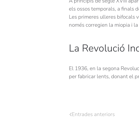
A principis de segle XVIII apa
els ossos temporals, a finals d
Les primeres ulleres bifocals 
només corregien la miopia i la
La Revolució Ind
El 1936, en la segona Revoluc
per fabricar lents, donant el p
Entrades anteriors