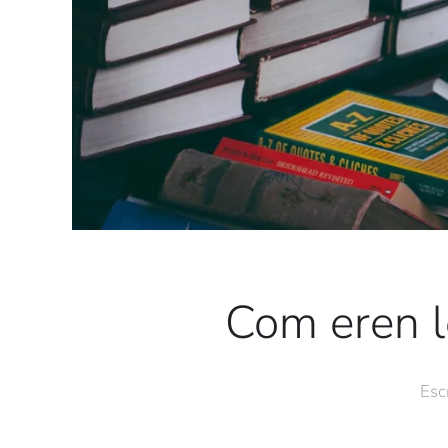
Com eren le
Esc