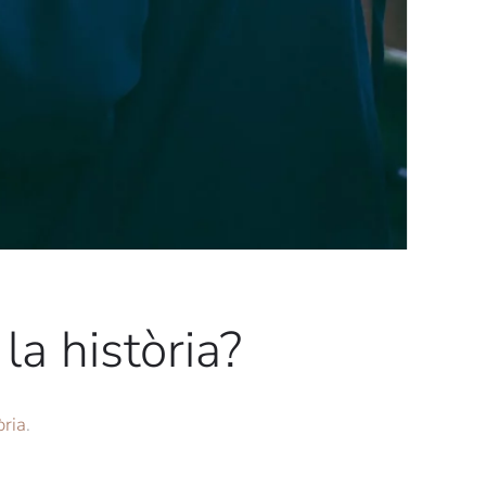
la història?
òria
.