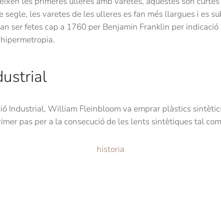
reixen les primeres ulleres amb varetes, aquestes són curtes 
e segle, les varetes de les ulleres es fan més llargues i es su
van ser fetes cap a 1760 per Benjamin Franklin per indicació s
 hipermetropia.
ustrial
ió Industrial, William Fleinbloom va emprar plàstics sintèti
rimer pas per a la consecució de les lents sintètiques tal co
historia