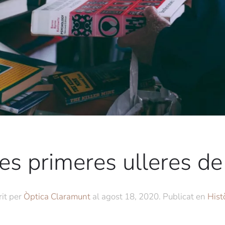
s primeres ulleres de 
rit per
Òptica Claramunt
al
agost 18, 2020
. Publicat en
Hist