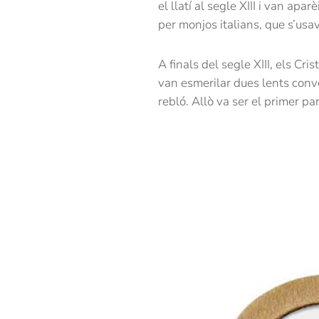
el llatí al segle XIII i van ap
per monjos italians, que s’us
A finals del segle XIII, els Cr
van esmerilar dues lents conv
rebló. Allò va ser el primer par