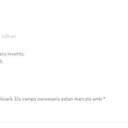
s 1:09 pm
ans invents.
é.
blicarà. Els camps necessaris estan marcats amb
*