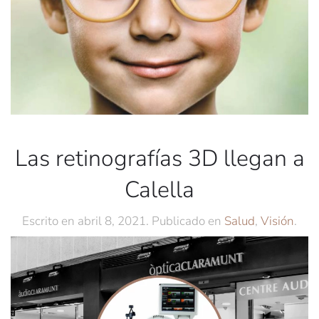
Las retinografías 3D llegan a
Calella
Escrito en
abril 8, 2021
. Publicado en
Salud
,
Visión
.