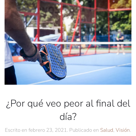
¿Por qué veo peor al final del
día?
Escrito en
febrero 23, 2021
. Publicado en
Salud
,
Visión
.